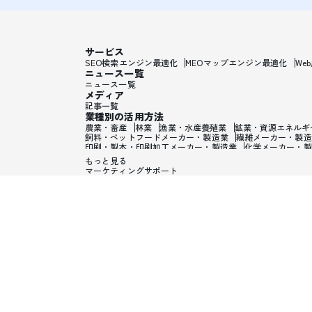
サービス
SEO検索エンジン最適化
MEOマップエンジン最適化
We
ニュース一覧
ニュース一覧
メディア
記事一覧
業種別の活用方法
農業・畜産
林業
漁業・水産養殖業
鉱業・資源エネルギ
飼料・ペットフードメーカー・製造業
繊維メーカー・製造
印刷・製本・印刷加工メーカー・製造業
化学メーカー・製
ワックス・整髪料・薄毛薬メーカー・製造業
歯磨き粉・日
もっと見る
ガラス・炭素・コンクリート・陶磁器メーカー・製造業
金
マーケティングサポート
電子・電気機器メーカー・製造業
PC・携帯・テレビ・情
輸送用機械メーカー・製造業
輸送用機械製造業
貴金属・
生活雑貨・オフィス・事務用品メーカー・製造業
眼鏡・サ
システム・ソフトウェア開発業・SIer・ITコンサルタント
鉄道・電車業
バス・タクシー業
トラック・海運・空輸・
食料品・飲料品卸売業
建材卸売業
塗料・プラスチック・
電気機械卸売業
医療・美容用機械卸売業
家具・陶磁器卸
スポーツ用品卸売業
娯楽用品・おもちゃ卸売業
たばこ卸
自動車販売会社・ディーラー
電気機械小売業
家具・陶磁
おもちゃ屋
楽器屋
カメラ・時計・眼鏡屋
ホームセンタ
通信販売・EC・訪問販売
自動販売機
銀行
信用金庫・
手形・両替・金融業
生命・損害保険業
保険仲介業
不動
デザイナー
作家・批評家・評論家業
美術家・彫刻家・作
エンジニア・プログラマー・データサイエンティスト
広告