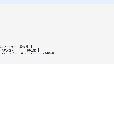
S
ばこメーカー・製造業
・紙容器メーカー・製造業
シャンプー・リンスメーカー・製造業
・製造業
皮革製造・皮革品メーカー・製造業
ーカー・製造業
医療・美容用機械メーカー・製造業
・二輪車メーカー・製造業
自動車部品メーカー・製造業
・製造業
スポーツメーカー・製造業
・ラジオ・衛星放送業
ビ・音楽制作業
新聞・出版・ニュース業
広告制作業
繊維卸売業
アパレル・生活雑貨卸売業
業機械卸売業
自動車・自動車部品卸売業
業
金物・刃物卸売業
肥料・飼料卸売業
生活雑貨小売業
スーパー・コンビニ・飲食料品小売業
小売業
本・雑誌・新聞・文房具小売業
スポーツ用品店
店
骨董品・中古品・リサイクルショップ
託会社・ベンチャーキャピタル・IFA・FAS・FP
研究機関
法律・ 税理士・会計・社労士事務所
業
翻訳・通訳業
不動産鑑定業
ン屋
居酒屋・バー
ファストフード店