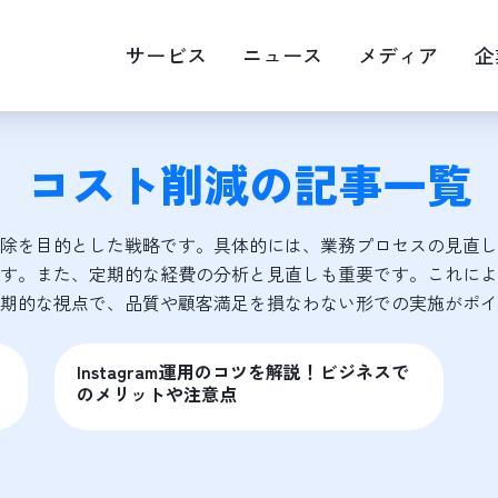
サービス
ニュース
メディア
企
コスト削減
の記事一覧
EOマップエンジン最適化
Web広告運用
画・映像制作
キャスティング
除を目的とした戦略です。具体的には、業務プロセスの見直し
RM
す。また、定期的な経費の分析と見直しも重要です。これによ
期的な視点で、品質や顧客満足を損なわない形での実施がポイ
Instagram運用のコツを解説！ビジネスで
のメリットや注意点