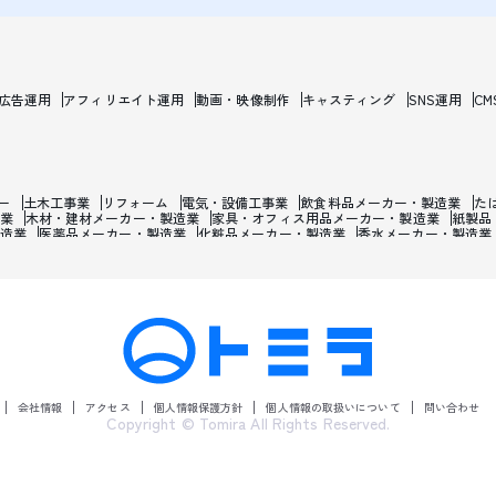
b広告運用
アフィリエイト運用
動画・映像制作
キャスティング
SNS運用
CM
ー
土木工事業
リフォーム
電気・設備工事業
飲食料品メーカー・製造業
た
業
木材・建材メーカー・製造業
家具・オフィス用品メーカー・製造業
紙製品
造業
医薬品メーカー・製造業
化粧品メーカー・製造業
香水メーカー・製造業
焼け止め・髭剃り用化粧品メーカー・製造業
石油・ゴム・プラスチックメーカー
属・鉄鋼・非金属メーカー・製造業
金属加工品メーカー・製造業
産業用機械メ
報通信機械メーカー・製造業
輸送用機械製造業
自動車メーカー・製造業
バイク
宝石・時計・装飾品メーカー・製造業
楽器メーカー・製造業
おもちゃメーカー
ングラスメーカー・製造業
電気・ガス・熱供給・水道業
電話・通信業
テレビ
ゲーム開発業
インターネットサービス・マーケティングリサーチ業
映画・テレ
貨物運送業
船・旅客海運業
倉庫業
運送・運輸・宅配・郵便業
運輸施設業
化学製品卸売業
石油・鉱物卸売業
鉄鋼・非鉄金属・リサイクル資源卸売業
産
売業
医薬品・医療用品卸売業
化粧品卸売業
合成洗剤卸売業
紙・紙製品卸売
売業
ジュエリー製品卸売業
書籍・雑誌卸売業
百貨店・スーパー
アパレル・
器小売業
ドラッグストア・調剤薬局
農耕用品小売業
ガソリンスタンド・燃料
会社情報
アクセス
個人情報保護方針
個人情報の取扱いについて
問い合わせ
ー
たばこ屋
花屋
建材販売店
宝石・ジュエリー販売店
ペット・ペット用品
Copyright © Tomira All Rights Reserved.
協同組合・中央金庫
消費者金融・貸金・クレジットカード業
証券会社・投資信託委
産仲介・管理業
リース・レンタル業
自動車リース・レンタカー業
学術・開発
曲家・映画監督業・カメラマン
経営コンサルタント・戦略コンサルタント
探偵
代理店
獣医
土木建築・設計・検査業
旅館・ホテル・宿泊業
飲食店
ラーメ