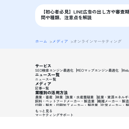
【初心者必見】LINE広告の出し方や審査
間や種類、注意点を解説
ホーム
>
メディア
>
オンラインマーケティング
サービス
SEO検索エンジン最適化
MEOマップエンジン最適化
We
ニュース一覧
ニュース一覧
メディア
記事一覧
業種別の活用方法
農業・畜産
林業
漁業・水産養殖業
鉱業・資源エネルギ
飼料・ペットフードメーカー・製造業
繊維メーカー・製造
印刷・製本・印刷加工メーカー・製造業
化学メーカー・製
ワックス・整髪料・薄毛薬メーカー・製造業
歯磨き粉・日
もっと見る
ガラス・炭素・コンクリート・陶磁器メーカー・製造業
金
マーケティングサポート
電子・電気機器メーカー・製造業
PC・携帯・テレビ・情
輸送用機械メーカー・製造業
輸送用機械製造業
貴金属・
生活雑貨・オフィス・事務用品メーカー・製造業
眼鏡・サ