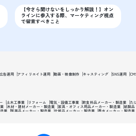
【今さら聞けないをしっかり解説！】オン
期
ラインに参入する際、マーケティング視点
で留意すべきこと
b広告運用
アフィリエイト運用
動画・映像制作
キャスティング
SNS運用
CM
ー
土木工事業
リフォーム
電気・設備工事業
飲食料品メーカー・製造業
た
業
木材・建材メーカー・製造業
家具・オフィス用品メーカー・製造業
紙製品
造業
医薬品メーカー・製造業
化粧品メーカー・製造業
香水メーカー・製造業
焼け止め・髭剃り用化粧品メーカー・製造業
石油・ゴム・プラスチックメーカー
属・鉄鋼・非金属メーカー・製造業
金属加工品メーカー・製造業
産業用機械メ
報通信機械メーカー・製造業
輸送用機械製造業
自動車メーカー・製造業
バイク
宝石・時計・装飾品メーカー・製造業
楽器メーカー・製造業
おもちゃメーカー
ングラスメーカー・製造業
電気・ガス・熱供給・水道業
電話・通信業
テレビ