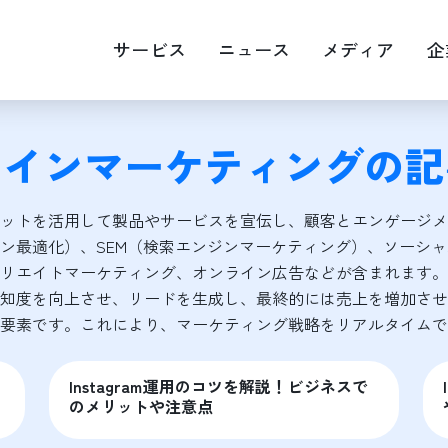
サービス
ニュース
メディア
企
ラインマーケティング
の記
EOマップエンジン最適化
Web広告運用
画・映像制作
キャスティング
ットを活用して製品やサービスを宣伝し、顧客とエンゲージメ
RM
ジン最適化）、SEM（検索エンジンマーケティング）、ソーシ
リエイトマーケティング、オンライン広告などが含まれます。
知度を向上させ、リードを生成し、最終的には売上を増加させ
要素です。これにより、マーケティング戦略をリアルタイムで
Instagram運用のコツを解説！ビジネスで
のメリットや注意点