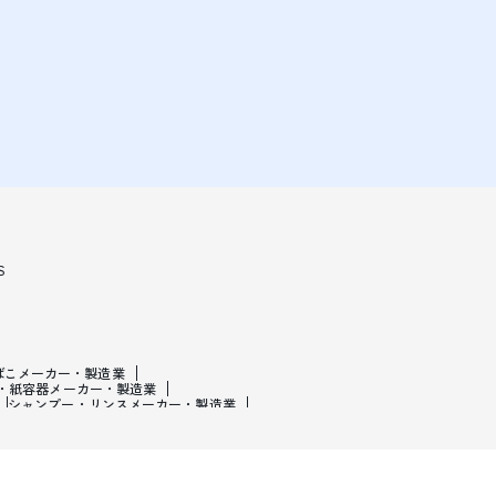
S
ばこメーカー・製造業
・紙容器メーカー・製造業
シャンプー・リンスメーカー・製造業
・製造業
皮革製造・皮革品メーカー・製造業
ーカー・製造業
医療・美容用機械メーカー・製造業
・二輪車メーカー・製造業
自動車部品メーカー・製造業
・製造業
スポーツメーカー・製造業
・ラジオ・衛星放送業