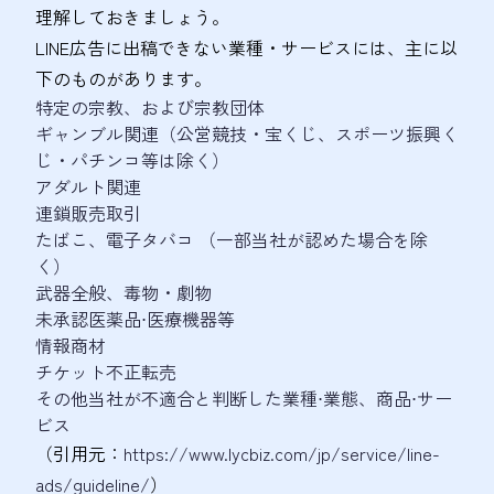
理解しておきましょう。
LINE広告に出稿できない業種・サービスには、主に以
下のものがあります。
特定の宗教、および宗教団体
ギャンブル関連（公営競技・宝くじ、スポーツ振興く
じ・パチンコ等は除く）​
アダルト関連​
連鎖販売取引​
たばこ、電子タバコ​ （一部当社が認めた場合を除
く）​
武器全般、毒物・劇物​
未承認医薬品⋅医療機器等​
情報商材
チケット不正転売
その他当社が不適合と判断した業種⋅業態、商品⋅サー
ビス​
（引用元：
https://www.lycbiz.com/jp/service/line-
ads/guideline/
）