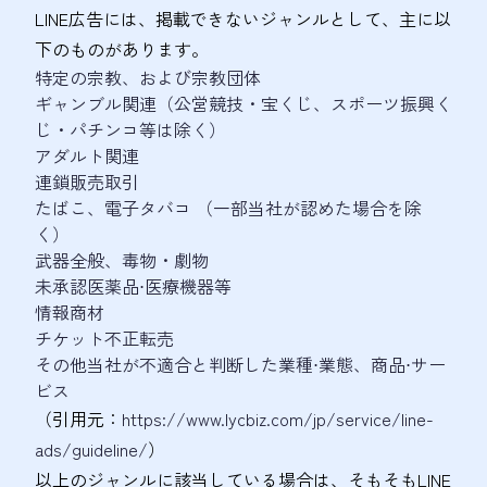
LINE広告には、掲載できないジャンルとして、主に以
下のものがあります。
特定の宗教、および宗教団体
ギャンブル関連（公営競技・宝くじ、スポーツ振興く
じ・パチンコ等は除く）​
アダルト関連​
連鎖販売取引​
たばこ、電子タバコ​ （一部当社が認めた場合を除
く）​
武器全般、毒物・劇物​
未承認医薬品⋅医療機器等​
情報商材
チケット不正転売
その他当社が不適合と判断した業種⋅業態、商品⋅サー
ビス​
（引用元：
https://www.lycbiz.com/jp/service/line-
ads/guideline/
）
以上のジャンルに該当している場合は、そもそもLINE