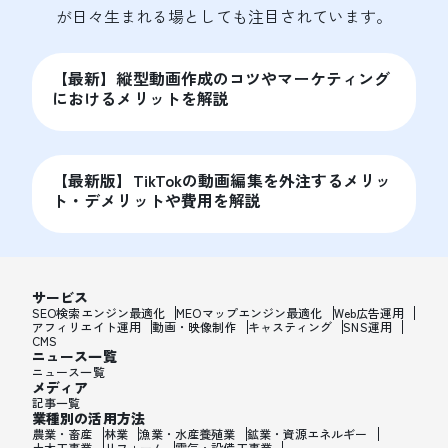
が日々生まれる場としても注目されています。
【最新】縦型動画作成のコツやマーケティング
におけるメリットを解説
【最新版】TikTokの動画編集を外注するメリッ
ト・デメリットや費用を解説
サービス
SEO検索エンジン最適化
MEOマップエンジン最適化
Web広告運用
アフィリエイト運用
動画・映像制作
キャスティング
SNS運用
CMS
ニュース一覧
ニュース一覧
メディア
記事一覧
業種別の活用方法
農業・畜産
林業
漁業・水産養殖業
鉱業・資源エネルギー
土木工事業
リフォーム
電気・設備工事業