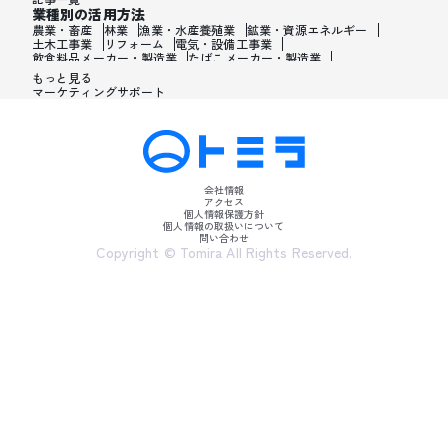
業種別の活用方法
農業・畜産
林業
漁業・水産養殖業
鉱業・資源エネルギー
土木工事業
リフォーム
電気・設備工事業
飲食料品メーカー・製造業
たばこメーカー・製造業
飼料・ペットフードメーカー・製造業
繊維メーカー・製造業
もっと見る
木材・建材メーカー・製造業
マーケティングサポート
家具・オフィス用品メーカー・製造業
紙製品・紙容器メーカー・製造業
印刷・製本・印刷加工メーカー・製造業
化学メーカー・製造業
医薬品メーカー・製造業
化粧品メーカー・製造業
香水メーカー・製造業
シャンプー・リンスメーカー・製造業
ワックス・整髪料・薄毛薬メーカー・製造業
歯磨き粉・日焼け止め・髭剃り用化粧品メーカー・製造業
会社情報
石油・ゴム・プラスチックメーカー・製造業
アクセス
皮革製造・皮革品メーカー・製造業
個人情報保護方針
ガラス・炭素・コンクリート・陶磁器メーカー・製造業
個人情報の取扱いについて
問い合わせ
金属・鉄鋼・非金属メーカー・製造業
Copyright © Tomira All Rights Reserved.
金属加工品メーカー・製造業
産業用機械メーカー・製造業
医療・美容用機械メーカー・製造業
電子・電気機器メーカー・製造業
PC・携帯・テレビ・情報通信機械メーカー・製造業
輸送用機械製造業
自動車メーカー・製造業
バイク・二輪車メーカー・製造業
自動車部品メーカー・製造業
輸送用機械メーカー・製造業
輸送用機械製造業
貴金属・宝石・時計・装飾品メーカー・製造業
楽器メーカー・製造業
おもちゃメーカー・製造業
スポーツメーカー・製造業
生活雑貨・オフィス・事務用品メーカー・製造業
眼鏡・サングラスメーカー・製造業
電気・ガス・熱供給・水道業
電話・通信業
テレビ・ラジオ・衛星放送業
システム・ソフトウェア開発業・SIer・ITコンサルタント