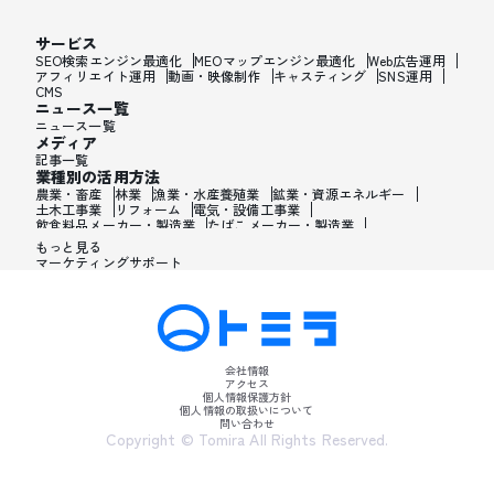
サービス
SEO検索エンジン最適化
MEOマップエンジン最適化
Web広告運用
アフィリエイト運用
動画・映像制作
キャスティング
SNS運用
CMS
ニュース一覧
ニュース一覧
メディア
記事一覧
業種別の活用方法
農業・畜産
林業
漁業・水産養殖業
鉱業・資源エネルギー
土木工事業
リフォーム
電気・設備工事業
飲食料品メーカー・製造業
たばこメーカー・製造業
飼料・ペットフードメーカー・製造業
繊維メーカー・製造業
もっと見る
木材・建材メーカー・製造業
マーケティングサポート
家具・オフィス用品メーカー・製造業
紙製品・紙容器メーカー・製造業
印刷・製本・印刷加工メーカー・製造業
化学メーカー・製造業
医薬品メーカー・製造業
化粧品メーカー・製造業
香水メーカー・製造業
シャンプー・リンスメーカー・製造業
ワックス・整髪料・薄毛薬メーカー・製造業
歯磨き粉・日焼け止め・髭剃り用化粧品メーカー・製造業
会社情報
石油・ゴム・プラスチックメーカー・製造業
アクセス
皮革製造・皮革品メーカー・製造業
個人情報保護方針
ガラス・炭素・コンクリート・陶磁器メーカー・製造業
個人情報の取扱いについて
問い合わせ
金属・鉄鋼・非金属メーカー・製造業
Copyright © Tomira All Rights Reserved.
金属加工品メーカー・製造業
産業用機械メーカー・製造業
医療・美容用機械メーカー・製造業
電子・電気機器メーカー・製造業
PC・携帯・テレビ・情報通信機械メーカー・製造業