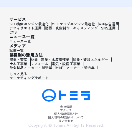
サービス
SEO検索エンジン最適化
MEOマップエンジン最適化
Web広告運用
アフィリエイト運用
動画・映像制作
キャスティング
SNS運用
CMS
ニュース一覧
ニュース一覧
メディア
記事一覧
業種別の活用方法
農業・畜産
林業
漁業・水産養殖業
鉱業・資源エネルギー
土木工事業
リフォーム
電気・設備工事業
飲食料品メーカー・製造業
たばこメーカー・製造業
飼料・ペットフードメーカー・製造業
繊維メーカー・製造業
もっと見る
木材・建材メーカー・製造業
マーケティングサポート
家具・オフィス用品メーカー・製造業
紙製品・紙容器メーカー・製造業
印刷・製本・印刷加工メーカー・製造業
化学メーカー・製造業
医薬品メーカー・製造業
化粧品メーカー・製造業
香水メーカー・製造業
シャンプー・リンスメーカー・製造業
ワックス・整髪料・薄毛薬メーカー・製造業
歯磨き粉・日焼け止め・髭剃り用化粧品メーカー・製造業
会社情報
石油・ゴム・プラスチックメーカー・製造業
アクセス
皮革製造・皮革品メーカー・製造業
個人情報保護方針
ガラス・炭素・コンクリート・陶磁器メーカー・製造業
個人情報の取扱いについて
問い合わせ
金属・鉄鋼・非金属メーカー・製造業
Copyright © Tomira All Rights Reserved.
金属加工品メーカー・製造業
産業用機械メーカー・製造業
医療・美容用機械メーカー・製造業