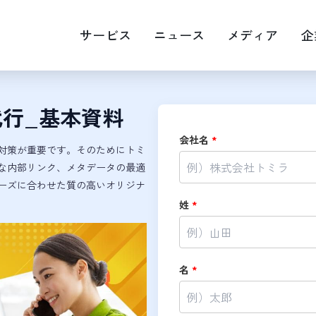
サービス
ニュース
メディア
企
行_基本資料
EOマップエンジン最適化
Web広告運用
会社名
*
画・映像制作
キャスティング
O対策が重要です。そのためにトミ
RM
な内部リンク、メタデータの最適
ニーズに合わせた質の高いオリジナ
姓
*
名
*