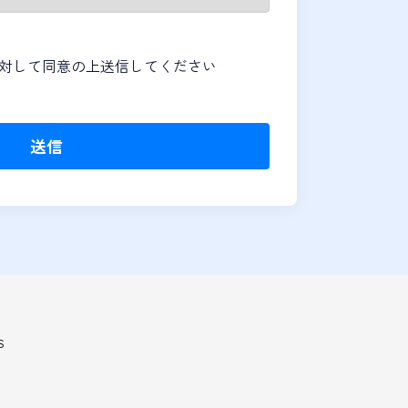
対して同意の上送信してください
る
送信
S