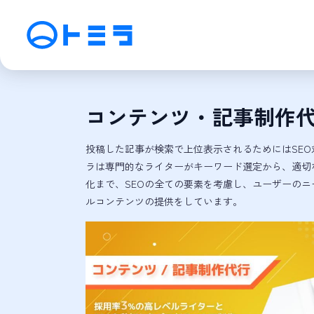
サービス
コンテンツ・記事制作代
SEO検索エンジン最適化
M
アフィリエイト運用
動
投稿した記事が検索で上位表示されるためにはSE
SNS運用
C
ラは専門的なライターがキーワード選定から、適切
化まで、SEOの全ての要素を考慮し、ユーザーの
ルコンテンツの提供をしています。