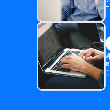
で
ユ
指
こ
し