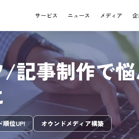
サービス
ニュース
メディア
企
EOマップエンジン最適化
Web広告運用
ツ/記事制作で悩
画・映像制作
キャスティング
RM
に
順位UP!
オウンドメディア構築