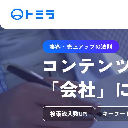
サービス
集客・売上アップの法則
SEO検索エンジン最適化
M
コンテン
アフィリエイト運用
動
SNS運用
C
「会社」
検索流入数UP!
キーワード