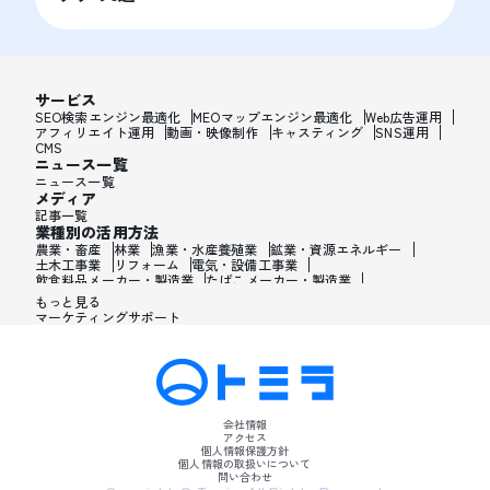
サービス
SEO検索エンジン最適化
MEOマップエンジン最適化
Web広告運用
アフィリエイト運用
動画・映像制作
キャスティング
SNS運用
CMS
ニュース一覧
ニュース一覧
メディア
記事一覧
業種別の活用方法
農業・畜産
林業
漁業・水産養殖業
鉱業・資源エネルギー
土木工事業
リフォーム
電気・設備工事業
飲食料品メーカー・製造業
たばこメーカー・製造業
飼料・ペットフードメーカー・製造業
繊維メーカー・製造業
もっと見る
木材・建材メーカー・製造業
マーケティングサポート
家具・オフィス用品メーカー・製造業
紙製品・紙容器メーカー・製造業
印刷・製本・印刷加工メーカー・製造業
化学メーカー・製造業
医薬品メーカー・製造業
化粧品メーカー・製造業
香水メーカー・製造業
シャンプー・リンスメーカー・製造業
ワックス・整髪料・薄毛薬メーカー・製造業
歯磨き粉・日焼け止め・髭剃り用化粧品メーカー・製造業
会社情報
石油・ゴム・プラスチックメーカー・製造業
アクセス
皮革製造・皮革品メーカー・製造業
個人情報保護方針
ガラス・炭素・コンクリート・陶磁器メーカー・製造業
個人情報の取扱いについて
問い合わせ
金属・鉄鋼・非金属メーカー・製造業