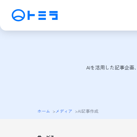
サービス
SEO検索エンジン最適化
M
アフィリエイト運用
動
AIを活用した記事企画
SNS運用
C
ホーム
>
メディア
>
AI記事作成