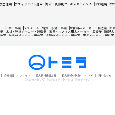
b広告運用
アフィリエイト運用
動画・映像制作
キャスティング
SNS運用
CM
ー
土木工事業
リフォーム
電気・設備工事業
飲食料品メーカー・製造業
た
業
木材・建材メーカー・製造業
家具・オフィス用品メーカー・製造業
紙製品
造業
医薬品メーカー・製造業
化粧品メーカー・製造業
香水メーカー・製造業
焼け止め・髭剃り用化粧品メーカー・製造業
石油・ゴム・プラスチックメーカー
属・鉄鋼・非金属メーカー・製造業
金属加工品メーカー・製造業
産業用機械メ
報通信機械メーカー・製造業
輸送用機械製造業
自動車メーカー・製造業
バイク
宝石・時計・装飾品メーカー・製造業
楽器メーカー・製造業
おもちゃメーカー
ングラスメーカー・製造業
電気・ガス・熱供給・水道業
電話・通信業
テレビ
ゲーム開発業
インターネットサービス・マーケティングリサーチ業
映画・テレ
貨物運送業
船・旅客海運業
倉庫業
運送・運輸・宅配・郵便業
運輸施設業
化学製品卸売業
石油・鉱物卸売業
鉄鋼・非鉄金属・リサイクル資源卸売業
産
売業
医薬品・医療用品卸売業
化粧品卸売業
合成洗剤卸売業
紙・紙製品卸売
売業
ジュエリー製品卸売業
書籍・雑誌卸売業
百貨店・スーパー
アパレル・
器小売業
ドラッグストア・調剤薬局
農耕用品小売業
ガソリンスタンド・燃料
会社情報
アクセス
個人情報保護方針
個人情報の取扱いについて
問い合わせ
ー
たばこ屋
花屋
建材販売店
宝石・ジュエリー販売店
ペット・ペット用品
Copyright © Tomira All Rights Reserved.
協同組合・中央金庫
消費者金融・貸金・クレジットカード業
証券会社・投資信託委
産仲介・管理業
リース・レンタル業
自動車リース・レンタカー業
学術・開発
曲家・映画監督業・カメラマン
経営コンサルタント・戦略コンサルタント
探偵
代理店
獣医
土木建築・設計・検査業
旅館・ホテル・宿泊業
飲食店
ラーメ
美容院・床屋・マツエク・脱毛・エステ
銭湯・温泉・サウナ
旅行業
家事サー
婚式場・ブライダル
食品賃加工・精米
映画館・劇場
劇団・芸能事務所
プロ
・カラオケ
公園・遊園地
パチンコ・スロット
学校教育
学習支援・塾
公民
あん摩マッサージ指圧師・はり師
保健所・検疫所
社会福祉・老人ホーム
保
ープロ入力・複写業
ビルメンテナンス・清掃業
警備業
コールセンター
政治