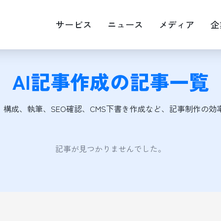
サービス
ニュース
メディア
企
AI記事作成
の記事一覧
EOマップエンジン最適化
Web広告運用
画・映像制作
キャスティング
、構成、執筆、SEO確認、CMS下書き作成など、記事制作の
RM
記事が見つかりませんでした。