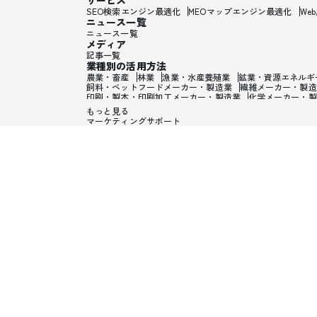
サービス
SEO検索エンジン最適化
MEOマップエンジン最適化
We
ニュース一覧
ニュース一覧
メディア
記事一覧
業種別の活用方法
農業・畜産
林業
漁業・水産養殖業
鉱業・資源エネルギ
飼料・ペットフードメーカー・製造業
繊維メーカー・製造
印刷・製本・印刷加工メーカー・製造業
化学メーカー・製
ワックス・整髪料・薄毛薬メーカー・製造業
歯磨き粉・日
もっと見る
ガラス・炭素・コンクリート・陶磁器メーカー・製造業
金
マーケティングサポート
電子・電気機器メーカー・製造業
PC・携帯・テレビ・情
輸送用機械メーカー・製造業
輸送用機械製造業
貴金属・
生活雑貨・オフィス・事務用品メーカー・製造業
眼鏡・サ
システム・ソフトウェア開発業・SIer・ITコンサルタント
鉄道・電車業
バス・タクシー業
トラック・海運・空輸・
食料品・飲料品卸売業
建材卸売業
塗料・プラスチック・
電気機械卸売業
医療・美容用機械卸売業
家具・陶磁器卸
スポーツ用品卸売業
娯楽用品・おもちゃ卸売業
たばこ卸
自動車販売会社・ディーラー
電気機械小売業
家具・陶磁
おもちゃ屋
楽器屋
カメラ・時計・眼鏡屋
ホームセンタ
通信販売・EC・訪問販売
自動販売機
銀行
信用金庫・
手形・両替・金融業
生命・損害保険業
保険仲介業
不動
デザイナー
作家・批評家・評論家業
美術家・彫刻家・作
エンジニア・プログラマー・データサイエンティスト
広告
テイクアウト・デリバリー業
洗濯・クリーニング・染物
手荷物預り・コインロッカー
火葬・墓地管理・葬儀業
結
公営ギャンブル・競輪・競馬・競艇
スポーツ施設・遊戯場
英会話教室
スポーツクラブ
病院・診療所
歯医者・歯科
修理業
職業紹介業・ハローワーク・労働者派遣
速記・ワ
と畜場
外国公館・大使館
行政・省庁・立法・役場