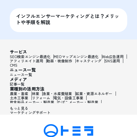
インフルエンサーマーケティングとは？メリッ
トや手順を解説
サービス
SEO検索エンジン最適化
MEOマップエンジン最適化
Web広告運用
アフィリエイト運用
動画・映像制作
キャスティング
SNS運用
CMS
ニュース一覧
ニュース一覧
メディア
記事一覧
業種別の活用方法
農業・畜産
林業
漁業・水産養殖業
鉱業・資源エネルギー
土木工事業
リフォーム
電気・設備工事業
飲食料品メーカー・製造業
たばこメーカー・製造業
飼料・ペットフードメーカー・製造業
繊維メーカー・製造業
もっと見る
木材・建材メーカー・製造業
マーケティングサポート
家具・オフィス用品メーカー・製造業
紙製品・紙容器メーカー・製造業
印刷・製本・印刷加工メーカー・製造業
化学メーカー・製造業
医薬品メーカー・製造業
化粧品メーカー・製造業
香水メーカー・製造業
シャンプー・リンスメーカー・製造業
ワックス・整髪料・薄毛薬メーカー・製造業