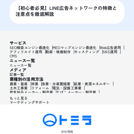
【初心者必見】LINE広告ネットワークの特徴と
注意点を徹底解説
サービス
SEO検索エンジン最適化
MEOマップエンジン最適化
Web広告運用
アフィリエイト運用
動画・映像制作
キャスティング
SNS運用
CMS
ニュース一覧
ニュース一覧
メディア
記事一覧
業種別の活用方法
農業・畜産
林業
漁業・水産養殖業
鉱業・資源エネルギー
土木工事業
リフォーム
電気・設備工事業
飲食料品メーカー・製造業
たばこメーカー・製造業
飼料・ペットフードメーカー・製造業
繊維メーカー・製造業
もっと見る
木材・建材メーカー・製造業
マーケティングサポート
家具・オフィス用品メーカー・製造業
紙製品・紙容器メーカー・製造業
印刷・製本・印刷加工メーカー・製造業
化学メーカー・製造業
医薬品メーカー・製造業
化粧品メーカー・製造業
香水メーカー・製造業
シャンプー・リンスメーカー・製造業
ワックス・整髪料・薄毛薬メーカー・製造業
歯磨き粉・日焼け止め・髭剃り用化粧品メーカー・製造業
会社情報
石油・ゴム・プラスチックメーカー・製造業