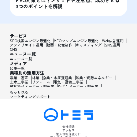
3つのポイントを解説
サービス
SEO検索エンジン最適化
MEOマップエンジン最適化
Web広告運用
アフィリエイト運用
動画・映像制作
キャスティング
SNS運用
CMS
ニュース一覧
ニュース一覧
メディア
記事一覧
業種別の活用方法
農業・畜産
林業
漁業・水産養殖業
鉱業・資源エネルギー
土木工事業
リフォーム
電気・設備工事業
飲食料品メーカー・製造業
たばこメーカー・製造業
飼料・ペットフードメーカー・製造業
繊維メーカー・製造業
もっと見る
木材・建材メーカー・製造業
マーケティングサポート
家具・オフィス用品メーカー・製造業
紙製品・紙容器メーカー・製造業
印刷・製本・印刷加工メーカー・製造業
化学メーカー・製造業
医薬品メーカー・製造業
化粧品メーカー・製造業
香水メーカー・製造業
シャンプー・リンスメーカー・製造業
ワックス・整髪料・薄毛薬メーカー・製造業
歯磨き粉・日焼け止め・髭剃り用化粧品メーカー・製造業
会社情報
石油・ゴム・プラスチックメーカー・製造業
アクセス
皮革製造・皮革品メーカー・製造業
個人情報保護方針