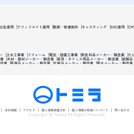
b広告運用
アフィリエイト運用
動画・映像制作
キャスティング
SNS運用
CM
ー
土木工事業
リフォーム
電気・設備工事業
飲食料品メーカー・製造業
た
業
木材・建材メーカー・製造業
家具・オフィス用品メーカー・製造業
紙製品
造業
医薬品メーカー・製造業
化粧品メーカー・製造業
香水メーカー・製造業
焼け止め・髭剃り用化粧品メーカー・製造業
石油・ゴム・プラスチックメーカー
属・鉄鋼・非金属メーカー・製造業
金属加工品メーカー・製造業
産業用機械メ
報通信機械メーカー・製造業
輸送用機械製造業
自動車メーカー・製造業
バイク
宝石・時計・装飾品メーカー・製造業
楽器メーカー・製造業
おもちゃメーカー
ングラスメーカー・製造業
電気・ガス・熱供給・水道業
電話・通信業
テレビ
ゲーム開発業
インターネットサービス・マーケティングリサーチ業
映画・テレ
貨物運送業
船・旅客海運業
倉庫業
運送・運輸・宅配・郵便業
運輸施設業
化学製品卸売業
石油・鉱物卸売業
鉄鋼・非鉄金属・リサイクル資源卸売業
産
売業
医薬品・医療用品卸売業
化粧品卸売業
合成洗剤卸売業
紙・紙製品卸売
売業
ジュエリー製品卸売業
書籍・雑誌卸売業
百貨店・スーパー
アパレル・
器小売業
ドラッグストア・調剤薬局
農耕用品小売業
ガソリンスタンド・燃料
会社情報
アクセス
個人情報保護方針
個人情報の取扱いについて
問い合わせ
ー
たばこ屋
花屋
建材販売店
宝石・ジュエリー販売店
ペット・ペット用品
Copyright © Tomira All Rights Reserved.
協同組合・中央金庫
消費者金融・貸金・クレジットカード業
証券会社・投資信託委
産仲介・管理業
リース・レンタル業
自動車リース・レンタカー業
学術・開発
曲家・映画監督業・カメラマン
経営コンサルタント・戦略コンサルタント
探偵
代理店
獣医
土木建築・設計・検査業
旅館・ホテル・宿泊業
飲食店
ラーメ