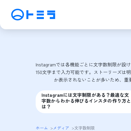
サービス
SEO検索エンジン最適化
M
アフィリエイト運用
動
Instagramでは各機能ごとに文字数制限が設
SNS運用
C
150文字まで入力可能です。ストーリーズは
か表示されないことが多いため、重
Instagramには文字制限がある？最適な文
字数からわかる伸びるインスタの作り方と
は？
ホーム
>
メディア
>
文字数制限