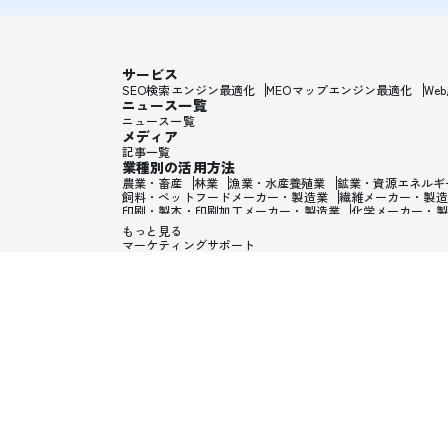
サービス
SEO検索エンジン最適化
MEOマップエンジン最適化
We
ニュース一覧
ニュース一覧
メディア
記事一覧
業種別の活用方法
農業・畜産
林業
漁業・水産養殖業
鉱業・資源エネルギ
飼料・ペットフードメーカー・製造業
繊維メーカー・製造
印刷・製本・印刷加工メーカー・製造業
化学メーカー・製
ワックス・整髪料・薄毛薬メーカー・製造業
歯磨き粉・日
もっと見る
ガラス・炭素・コンクリート・陶磁器メーカー・製造業
金
マーケティングサポート
電子・電気機器メーカー・製造業
PC・携帯・テレビ・情
輸送用機械メーカー・製造業
輸送用機械製造業
貴金属・
生活雑貨・オフィス・事務用品メーカー・製造業
眼鏡・サ
システム・ソフトウェア開発業・SIer・ITコンサルタント
鉄道・電車業
バス・タクシー業
トラック・海運・空輸・
食料品・飲料品卸売業
建材卸売業
塗料・プラスチック・
電気機械卸売業
医療・美容用機械卸売業
家具・陶磁器卸
スポーツ用品卸売業
娯楽用品・おもちゃ卸売業
たばこ卸
自動車販売会社・ディーラー
電気機械小売業
家具・陶磁
おもちゃ屋
楽器屋
カメラ・時計・眼鏡屋
ホームセンタ
通信販売・EC・訪問販売
自動販売機
銀行
信用金庫・
手形・両替・金融業
生命・損害保険業
保険仲介業
不動
デザイナー
作家・批評家・評論家業
美術家・彫刻家・作
エンジニア・プログラマー・データサイエンティスト
広告