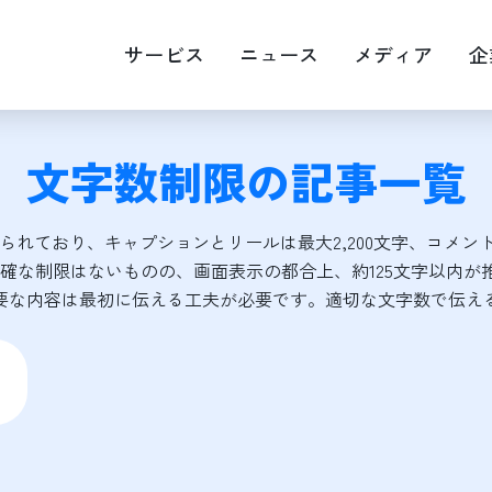
サービス
ニュース
メディア
企
文字数制限
の記事一覧
EOマップエンジン最適化
Web広告運用
画・映像制作
キャスティング
けられており、キャプションとリールは最大2,200文字、コメント
RM
明確な制限はないものの、画面表示の都合上、約125文字以内
要な内容は最初に伝える工夫が必要です。適切な文字数で伝え