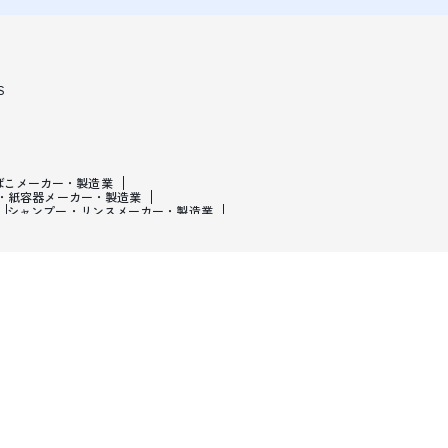
S
ばこメーカー・製造業
・紙容器メーカー・製造業
シャンプー・リンスメーカー・製造業
・製造業
皮革製造・皮革品メーカー・製造業
ーカー・製造業
医療・美容用機械メーカー・製造業
・二輪車メーカー・製造業
自動車部品メーカー・製造業
・製造業
スポーツメーカー・製造業
・ラジオ・衛星放送業
ビ・音楽制作業
新聞・出版・ニュース業
広告制作業
繊維卸売業
アパレル・生活雑貨卸売業
業機械卸売業
自動車・自動車部品卸売業
業
金物・刃物卸売業
肥料・飼料卸売業
生活雑貨小売業
スーパー・コンビニ・飲食料品小売業
小売業
本・雑誌・新聞・文房具小売業
スポーツ用品店
店
骨董品・中古品・リサイクルショップ
託会社・ベンチャーキャピタル・IFA・FAS・FP
研究機関
法律・ 税理士・会計・社労士事務所
業
翻訳・通訳業
不動産鑑定業
ン屋
居酒屋・バー
ファストフード店