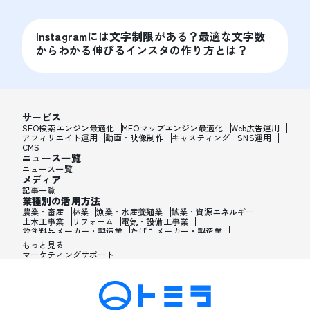
Instagramには文字制限がある？最適な文字数
からわかる伸びるインスタの作り方とは？
サービス
SEO検索エンジン最適化
MEOマップエンジン最適化
Web広告運用
アフィリエイト運用
動画・映像制作
キャスティング
SNS運用
CMS
ニュース一覧
ニュース一覧
メディア
記事一覧
業種別の活用方法
農業・畜産
林業
漁業・水産養殖業
鉱業・資源エネルギー
土木工事業
リフォーム
電気・設備工事業
飲食料品メーカー・製造業
たばこメーカー・製造業
飼料・ペットフードメーカー・製造業
繊維メーカー・製造業
もっと見る
木材・建材メーカー・製造業
マーケティングサポート
家具・オフィス用品メーカー・製造業
紙製品・紙容器メーカー・製造業
印刷・製本・印刷加工メーカー・製造業
化学メーカー・製造業
医薬品メーカー・製造業
化粧品メーカー・製造業
香水メーカー・製造業
シャンプー・リンスメーカー・製造業
ワックス・整髪料・薄毛薬メーカー・製造業