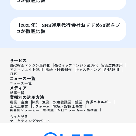
【2025年】 SNS運用代行会社おすすめ20選をプ
ロが徹底比較
サービス
SEO検索エンジン最適化
MEOマップエンジン最適化
Web広告運用
アフィリエイト運用
動画・映像制作
キャスティング
SNS運用
CMS
ニュース一覧
ニュース一覧
メディア
記事一覧
業種別の活用方法
農業・畜産
林業
漁業・水産養殖業
鉱業・資源エネルギー
土木工事業
リフォーム
電気・設備工事業
飲食料品メーカー・製造業
たばこメーカー・製造業
飼料・ペットフードメーカー・製造業
繊維メーカー・製造業
もっと見る
木材・建材メーカー・製造業
マーケティングサポート
家具・オフィス用品メーカー・製造業
紙製品・紙容器メーカー・製造業
印刷・製本・印刷加工メーカー・製造業
化学メーカー・製造業
医薬品メーカー・製造業
化粧品メーカー・製造業