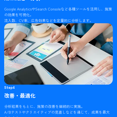
Google AnalyticsやSearch Consoleなど各種ツールを活用し、施策
の効果を可視化。
流入数、CV率、広告効果などを定量的に分析します。
Step4
改善・最適化
分析結果をもとに、施策の改善を継続的に実施。
A/Bテストやクリエイティブの見直しなどを通じて、成果を最大