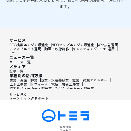
実際に安定運用に入るとともに、細かい運用の調整も同時に行い
ます。
サービス
SEO検索エンジン最適化
MEOマップエンジン最適化
Web広告運用
アフィリエイト運用
動画・映像制作
キャスティング
SNS運用
CMS
ニュース一覧
ニュース一覧
メディア
記事一覧
業種別の活用方法
農業・畜産
林業
漁業・水産養殖業
鉱業・資源エネルギー
土木工事業
リフォーム
電気・設備工事業
飲食料品メーカー・製造業
たばこメーカー・製造業
飼料・ペットフードメーカー・製造業
繊維メーカー・製造業
もっと見る
木材・建材メーカー・製造業
マーケティングサポート
家具・オフィス用品メーカー・製造業
紙製品・紙容器メーカー・製造業
印刷・製本・印刷加工メーカー・製造業
化学メーカー・製造業
医薬品メーカー・製造業
化粧品メーカー・製造業
香水メーカー・製造業
シャンプー・リンスメーカー・製造業
ワックス・整髪料・薄毛薬メーカー・製造業
歯磨き粉・日焼け止め・髭剃り用化粧品メーカー・製造業
会社情報
石油・ゴム・プラスチックメーカー・製造業
アクセス