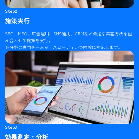
Step2
施策実行
SEO、MEO、広告運用、SNS運用、CRMなど最適な集客方法を組
み合わせて施策を実行。
各分野の専門チームが、スピーディかつ的確に対応します。
Step3
効果測定・分析