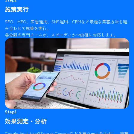
施策実行
SEO、MEO、広告運用、SNS運用、CRMなど最適な集客方法を組
み合わせて施策を実行。
各分野の専門チームが、スピーディかつ的確に対応します。
Step3
効果測定・分析
Google AnalyticsやSearch Consoleなど各種ツールを活用し、施策