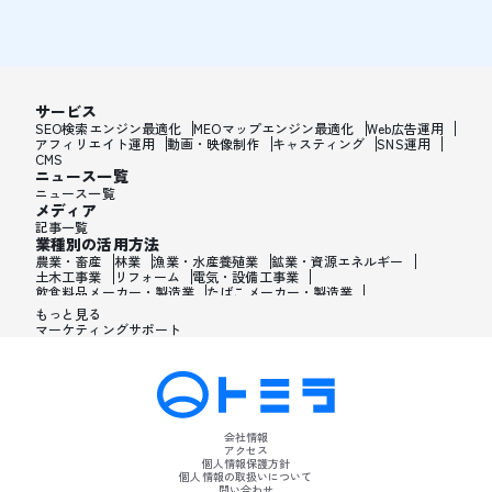
サービス
SEO検索エンジン最適化
MEOマップエンジン最適化
Web広告運用
アフィリエイト運用
動画・映像制作
キャスティング
SNS運用
CMS
ニュース一覧
ニュース一覧
メディア
記事一覧
業種別の活用方法
農業・畜産
林業
漁業・水産養殖業
鉱業・資源エネルギー
土木工事業
リフォーム
電気・設備工事業
飲食料品メーカー・製造業
たばこメーカー・製造業
飼料・ペットフードメーカー・製造業
繊維メーカー・製造業
もっと見る
木材・建材メーカー・製造業
マーケティングサポート
家具・オフィス用品メーカー・製造業
紙製品・紙容器メーカー・製造業
印刷・製本・印刷加工メーカー・製造業
化学メーカー・製造業
医薬品メーカー・製造業
化粧品メーカー・製造業
香水メーカー・製造業
シャンプー・リンスメーカー・製造業
ワックス・整髪料・薄毛薬メーカー・製造業
歯磨き粉・日焼け止め・髭剃り用化粧品メーカー・製造業
会社情報
石油・ゴム・プラスチックメーカー・製造業
アクセス
皮革製造・皮革品メーカー・製造業
個人情報保護方針
ガラス・炭素・コンクリート・陶磁器メーカー・製造業
個人情報の取扱いについて
問い合わせ
金属・鉄鋼・非金属メーカー・製造業