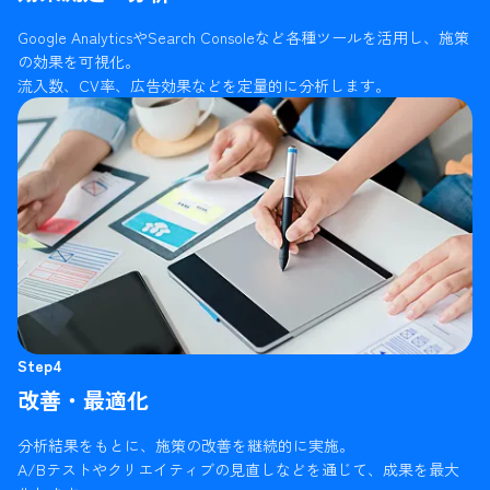
Google AnalyticsやSearch Consoleなど各種ツールを活用し、施策
の効果を可視化。
流入数、CV率、広告効果などを定量的に分析します。
Step4
改善・最適化
分析結果をもとに、施策の改善を継続的に実施。
A/Bテストやクリエイティブの見直しなどを通じて、成果を最大