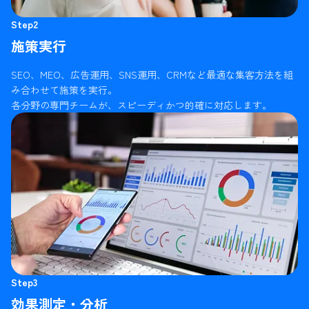
Step2
施策実行
SEO、MEO、広告運用、SNS運用、CRMなど最適な集客方法を組
み合わせて施策を実行。
各分野の専門チームが、スピーディかつ的確に対応します。
Step3
効果測定・分析