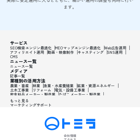
実際に安定運用に入るとともに、細かい運用の調整も同時に行い
ます。
サービス
SEO検索エンジン最適化
MEOマップエンジン最適化
Web広告運用
アフィリエイト運用
動画・映像制作
キャスティング
SNS運用
CMS
ニュース一覧
ニュース一覧
メディア
記事一覧
業種別の活用方法
農業・畜産
林業
漁業・水産養殖業
鉱業・資源エネルギー
土木工事業
リフォーム
電気・設備工事業
飲食料品メーカー・製造業
たばこメーカー・製造業
飼料・ペットフードメーカー・製造業
繊維メーカー・製造業
もっと見る
木材・建材メーカー・製造業
マーケティングサポート
家具・オフィス用品メーカー・製造業
紙製品・紙容器メーカー・製造業
印刷・製本・印刷加工メーカー・製造業
化学メーカー・製造業
医薬品メーカー・製造業
化粧品メーカー・製造業
香水メーカー・製造業
シャンプー・リンスメーカー・製造業
ワックス・整髪料・薄毛薬メーカー・製造業
歯磨き粉・日焼け止め・髭剃り用化粧品メーカー・製造業
会社情報
石油・ゴム・プラスチックメーカー・製造業
アクセス