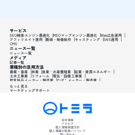
サービス
SEO検索エンジン最適化
MEOマップエンジン最適化
Web広告運用
アフィリエイト運用
動画・映像制作
キャスティング
SNS運用
CMS
ニュース一覧
ニュース一覧
メディア
記事一覧
業種別の活用方法
農業・畜産
林業
漁業・水産養殖業
鉱業・資源エネルギー
土木工事業
リフォーム
電気・設備工事業
飲食料品メーカー・製造業
たばこメーカー・製造業
飼料・ペットフードメーカー・製造業
繊維メーカー・製造業
もっと見る
木材・建材メーカー・製造業
マーケティングサポート
家具・オフィス用品メーカー・製造業
紙製品・紙容器メーカー・製造業
印刷・製本・印刷加工メーカー・製造業
化学メーカー・製造業
医薬品メーカー・製造業
化粧品メーカー・製造業
香水メーカー・製造業
シャンプー・リンスメーカー・製造業
ワックス・整髪料・薄毛薬メーカー・製造業
歯磨き粉・日焼け止め・髭剃り用化粧品メーカー・製造業
会社情報
石油・ゴム・プラスチックメーカー・製造業
アクセス
皮革製造・皮革品メーカー・製造業
個人情報保護方針
ガラス・炭素・コンクリート・陶磁器メーカー・製造業
個人情報の取扱いについて
問い合わせ
金属・鉄鋼・非金属メーカー・製造業