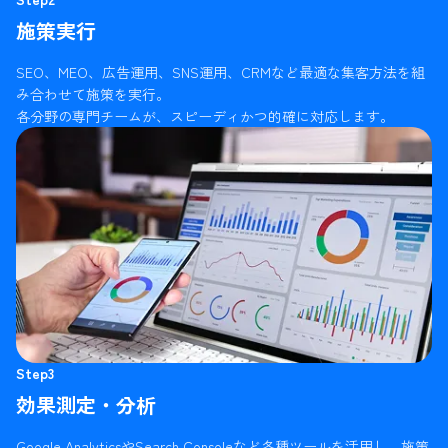
施策実行
SEO、MEO、広告運用、SNS運用、CRMなど最適な集客方法を組
み合わせて施策を実行。
各分野の専門チームが、スピーディかつ的確に対応します。
Step3
効果測定・分析
Google AnalyticsやSearch Consoleなど各種ツールを活用し、施策