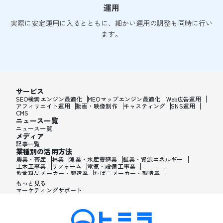
運用
実際に安定運用に入るとともに、細かい運用の調整も同時に行い
ます。
サービス
SEO検索エンジン最適化
MEOマップエンジン最適化
Web広告運用
アフィリエイト運用
動画・映像制作
キャスティング
SNS運用
CMS
ニュース一覧
ニュース一覧
メディア
記事一覧
業種別の活用方法
農業・畜産
林業
漁業・水産養殖業
鉱業・資源エネルギー
土木工事業
リフォーム
電気・設備工事業
飲食料品メーカー・製造業
たばこメーカー・製造業
飼料・ペットフードメーカー・製造業
繊維メーカー・製造業
もっと見る
木材・建材メーカー・製造業
マーケティングサポート
家具・オフィス用品メーカー・製造業
紙製品・紙容器メーカー・製造業
印刷・製本・印刷加工メーカー・製造業
化学メーカー・製造業
医薬品メーカー・製造業
化粧品メーカー・製造業
香水メーカー・製造業
シャンプー・リンスメーカー・製造業