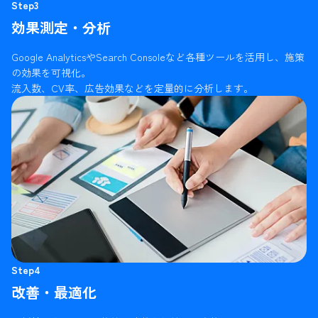
Step3
効果測定・分析
Google AnalyticsやSearch Consoleなど各種ツールを活用し、施策
の効果を可視化。
流入数、CV率、広告効果などを定量的に分析します。
Step4
改善・最適化