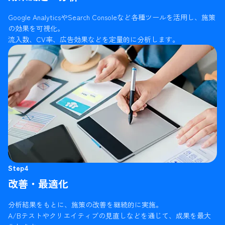
Google AnalyticsやSearch Consoleなど各種ツールを活用し、施策
の効果を可視化。
流入数、CV率、広告効果などを定量的に分析します。
Step4
改善・最適化
分析結果をもとに、施策の改善を継続的に実施。
A/Bテストやクリエイティブの見直しなどを通じて、成果を最大