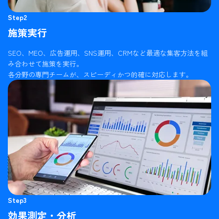
Step2
施策実行
SEO、MEO、広告運用、SNS運用、CRMなど最適な集客方法を組
み合わせて施策を実行。
各分野の専門チームが、スピーディかつ的確に対応します。
Step3
効果測定・分析