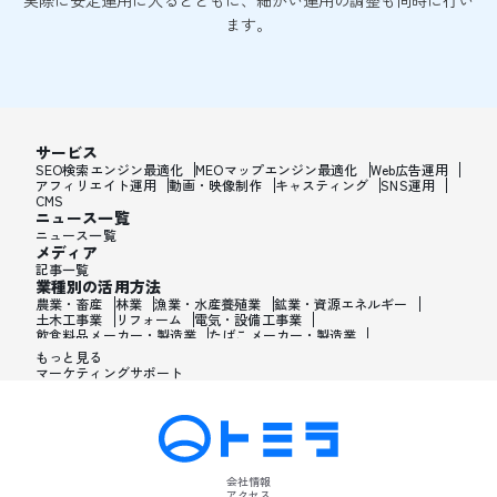
実際に安定運用に入るとともに、細かい運用の調整も同時に行い
ます。
サービス
SEO検索エンジン最適化
MEOマップエンジン最適化
Web広告運用
アフィリエイト運用
動画・映像制作
キャスティング
SNS運用
CMS
ニュース一覧
ニュース一覧
メディア
記事一覧
業種別の活用方法
農業・畜産
林業
漁業・水産養殖業
鉱業・資源エネルギー
土木工事業
リフォーム
電気・設備工事業
飲食料品メーカー・製造業
たばこメーカー・製造業
飼料・ペットフードメーカー・製造業
繊維メーカー・製造業
もっと見る
木材・建材メーカー・製造業
マーケティングサポート
家具・オフィス用品メーカー・製造業
紙製品・紙容器メーカー・製造業
印刷・製本・印刷加工メーカー・製造業
化学メーカー・製造業
医薬品メーカー・製造業
化粧品メーカー・製造業
香水メーカー・製造業
シャンプー・リンスメーカー・製造業
ワックス・整髪料・薄毛薬メーカー・製造業
歯磨き粉・日焼け止め・髭剃り用化粧品メーカー・製造業
会社情報
石油・ゴム・プラスチックメーカー・製造業
アクセス