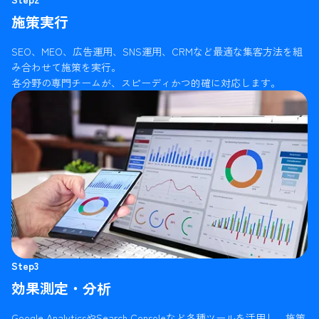
施策実行
SEO、MEO、広告運用、SNS運用、CRMなど最適な集客方法を組
み合わせて施策を実行。
各分野の専門チームが、スピーディかつ的確に対応します。
Step3
効果測定・分析
Google AnalyticsやSearch Consoleなど各種ツールを活用し、施策