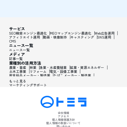
サービス
SEO検索エンジン最適化
MEOマップエンジン最適化
Web広告運用
アフィリエイト運用
動画・映像制作
キャスティング
SNS運用
CMS
ニュース一覧
ニュース一覧
メディア
記事一覧
業種別の活用方法
農業・畜産
林業
漁業・水産養殖業
鉱業・資源エネルギー
土木工事業
リフォーム
電気・設備工事業
飲食料品メーカー・製造業
たばこメーカー・製造業
飼料・ペットフードメーカー・製造業
繊維メーカー・製造業
もっと見る
木材・建材メーカー・製造業
マーケティングサポート
家具・オフィス用品メーカー・製造業
紙製品・紙容器メーカー・製造業
印刷・製本・印刷加工メーカー・製造業
化学メーカー・製造業
医薬品メーカー・製造業
化粧品メーカー・製造業
香水メーカー・製造業
シャンプー・リンスメーカー・製造業
ワックス・整髪料・薄毛薬メーカー・製造業
歯磨き粉・日焼け止め・髭剃り用化粧品メーカー・製造業
会社情報
石油・ゴム・プラスチックメーカー・製造業
アクセス
皮革製造・皮革品メーカー・製造業
個人情報保護方針
ガラス・炭素・コンクリート・陶磁器メーカー・製造業
個人情報の取扱いについて
問い合わせ
金属・鉄鋼・非金属メーカー・製造業