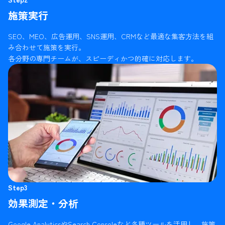
施策実行
SEO、MEO、広告運用、SNS運用、CRMなど最適な集客方法を組
み合わせて施策を実行。
各分野の専門チームが、スピーディかつ的確に対応します。
Step3
効果測定・分析
Google AnalyticsやSearch Consoleなど各種ツールを活用し、施策