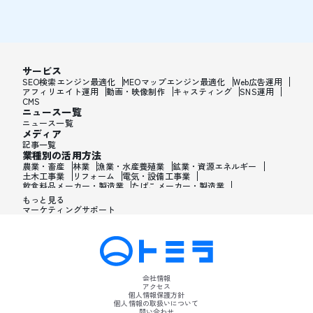
サービス
SEO検索エンジン最適化
MEOマップエンジン最適化
Web広告運用
アフィリエイト運用
動画・映像制作
キャスティング
SNS運用
CMS
ニュース一覧
ニュース一覧
メディア
記事一覧
業種別の活用方法
農業・畜産
林業
漁業・水産養殖業
鉱業・資源エネルギー
土木工事業
リフォーム
電気・設備工事業
飲食料品メーカー・製造業
たばこメーカー・製造業
飼料・ペットフードメーカー・製造業
繊維メーカー・製造業
もっと見る
木材・建材メーカー・製造業
マーケティングサポート
家具・オフィス用品メーカー・製造業
紙製品・紙容器メーカー・製造業
印刷・製本・印刷加工メーカー・製造業
化学メーカー・製造業
医薬品メーカー・製造業
化粧品メーカー・製造業
香水メーカー・製造業
シャンプー・リンスメーカー・製造業
ワックス・整髪料・薄毛薬メーカー・製造業
歯磨き粉・日焼け止め・髭剃り用化粧品メーカー・製造業
会社情報
石油・ゴム・プラスチックメーカー・製造業
アクセス
皮革製造・皮革品メーカー・製造業
個人情報保護方針
ガラス・炭素・コンクリート・陶磁器メーカー・製造業
個人情報の取扱いについて
問い合わせ
金属・鉄鋼・非金属メーカー・製造業