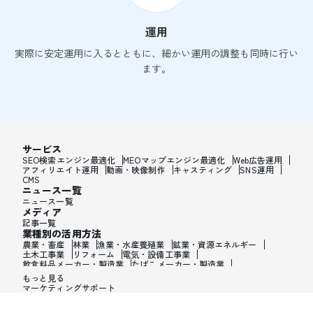
運用
実際に安定運用に入るとともに、細かい運用の調整も同時に行い
ます。
サービス
SEO検索エンジン最適化
MEOマップエンジン最適化
Web広告運用
アフィリエイト運用
動画・映像制作
キャスティング
SNS運用
CMS
ニュース一覧
ニュース一覧
メディア
記事一覧
業種別の活用方法
農業・畜産
林業
漁業・水産養殖業
鉱業・資源エネルギー
土木工事業
リフォーム
電気・設備工事業
飲食料品メーカー・製造業
たばこメーカー・製造業
飼料・ペットフードメーカー・製造業
繊維メーカー・製造業
もっと見る
木材・建材メーカー・製造業
マーケティングサポート
家具・オフィス用品メーカー・製造業
紙製品・紙容器メーカー・製造業
印刷・製本・印刷加工メーカー・製造業
化学メーカー・製造業