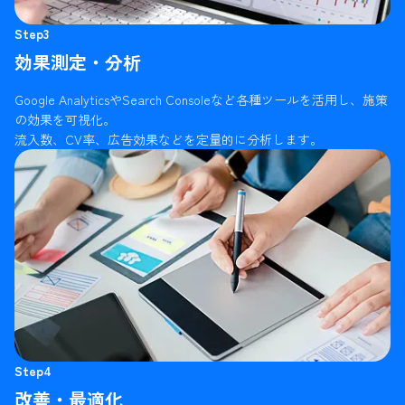
Step3
効果測定・分析
Google AnalyticsやSearch Consoleなど各種ツールを活用し、施策
の効果を可視化。
流入数、CV率、広告効果などを定量的に分析します。
Step4
改善・最適化