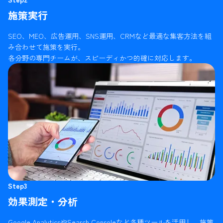
施策実行
SEO、MEO、広告運用、SNS運用、CRMなど最適な集客方法を組
み合わせて施策を実行。
各分野の専門チームが、スピーディかつ的確に対応します。
Step3
効果測定・分析
Google AnalyticsやSearch Consoleなど各種ツールを活用し、施策