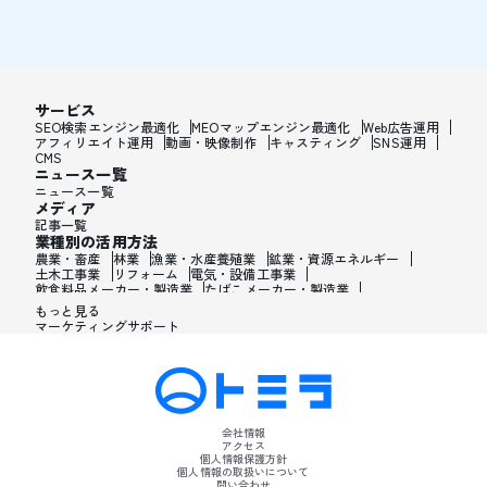
サービス
SEO検索エンジン最適化
MEOマップエンジン最適化
Web広告運用
アフィリエイト運用
動画・映像制作
キャスティング
SNS運用
CMS
ニュース一覧
ニュース一覧
メディア
記事一覧
業種別の活用方法
農業・畜産
林業
漁業・水産養殖業
鉱業・資源エネルギー
土木工事業
リフォーム
電気・設備工事業
飲食料品メーカー・製造業
たばこメーカー・製造業
飼料・ペットフードメーカー・製造業
繊維メーカー・製造業
もっと見る
木材・建材メーカー・製造業
マーケティングサポート
家具・オフィス用品メーカー・製造業
紙製品・紙容器メーカー・製造業
印刷・製本・印刷加工メーカー・製造業
化学メーカー・製造業
医薬品メーカー・製造業
化粧品メーカー・製造業
香水メーカー・製造業
シャンプー・リンスメーカー・製造業
ワックス・整髪料・薄毛薬メーカー・製造業
歯磨き粉・日焼け止め・髭剃り用化粧品メーカー・製造業
会社情報
石油・ゴム・プラスチックメーカー・製造業
アクセス
皮革製造・皮革品メーカー・製造業
個人情報保護方針
ガラス・炭素・コンクリート・陶磁器メーカー・製造業
個人情報の取扱いについて
問い合わせ
金属・鉄鋼・非金属メーカー・製造業