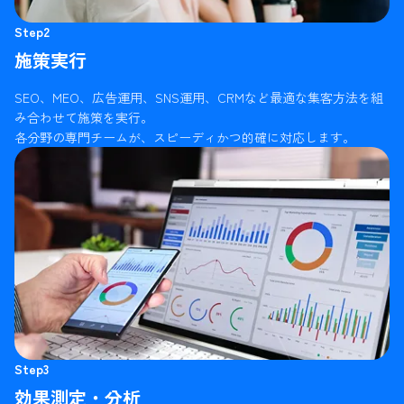
Step2
施策実行
SEO、MEO、広告運用、SNS運用、CRMなど最適な集客方法を組
み合わせて施策を実行。
各分野の専門チームが、スピーディかつ的確に対応します。
Step3
効果測定・分析