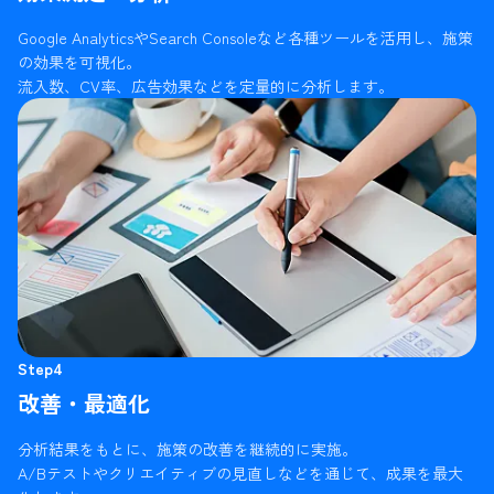
Google AnalyticsやSearch Consoleなど各種ツールを活用し、施策
の効果を可視化。
流入数、CV率、広告効果などを定量的に分析します。
Step4
改善・最適化
分析結果をもとに、施策の改善を継続的に実施。
A/Bテストやクリエイティブの見直しなどを通じて、成果を最大