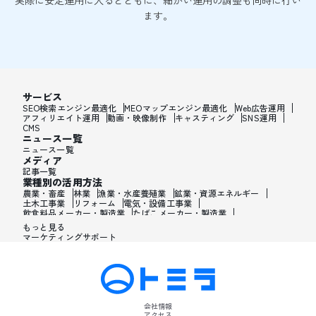
実際に安定運用に入るとともに、細かい運用の調整も同時に行い
ます。
サービス
SEO検索エンジン最適化
MEOマップエンジン最適化
Web広告運用
アフィリエイト運用
動画・映像制作
キャスティング
SNS運用
CMS
ニュース一覧
ニュース一覧
メディア
記事一覧
業種別の活用方法
農業・畜産
林業
漁業・水産養殖業
鉱業・資源エネルギー
土木工事業
リフォーム
電気・設備工事業
飲食料品メーカー・製造業
たばこメーカー・製造業
飼料・ペットフードメーカー・製造業
繊維メーカー・製造業
もっと見る
木材・建材メーカー・製造業
マーケティングサポート
家具・オフィス用品メーカー・製造業
紙製品・紙容器メーカー・製造業
印刷・製本・印刷加工メーカー・製造業
化学メーカー・製造業
医薬品メーカー・製造業
化粧品メーカー・製造業
香水メーカー・製造業
シャンプー・リンスメーカー・製造業
ワックス・整髪料・薄毛薬メーカー・製造業
歯磨き粉・日焼け止め・髭剃り用化粧品メーカー・製造業
会社情報
石油・ゴム・プラスチックメーカー・製造業
アクセス