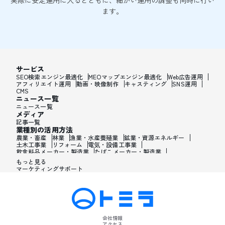
実際に安定運用に入るとともに、細かい運用の調整も同時に行い
ます。
サービス
SEO検索エンジン最適化
MEOマップエンジン最適化
Web広告運用
アフィリエイト運用
動画・映像制作
キャスティング
SNS運用
CMS
ニュース一覧
ニュース一覧
メディア
記事一覧
業種別の活用方法
農業・畜産
林業
漁業・水産養殖業
鉱業・資源エネルギー
土木工事業
リフォーム
電気・設備工事業
飲食料品メーカー・製造業
たばこメーカー・製造業
飼料・ペットフードメーカー・製造業
繊維メーカー・製造業
もっと見る
木材・建材メーカー・製造業
マーケティングサポート
家具・オフィス用品メーカー・製造業
紙製品・紙容器メーカー・製造業
印刷・製本・印刷加工メーカー・製造業
化学メーカー・製造業
医薬品メーカー・製造業
化粧品メーカー・製造業
香水メーカー・製造業
シャンプー・リンスメーカー・製造業
ワックス・整髪料・薄毛薬メーカー・製造業
歯磨き粉・日焼け止め・髭剃り用化粧品メーカー・製造業
会社情報
石油・ゴム・プラスチックメーカー・製造業
アクセス