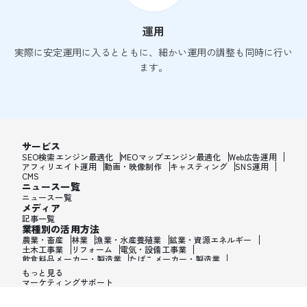
運用
実際に安定運用に入るとともに、細かい運用の調整も同時に行い
ます。
サービス
SEO検索エンジン最適化
MEOマップエンジン最適化
Web広告運用
アフィリエイト運用
動画・映像制作
キャスティング
SNS運用
CMS
ニュース一覧
ニュース一覧
メディア
記事一覧
業種別の活用方法
農業・畜産
林業
漁業・水産養殖業
鉱業・資源エネルギー
土木工事業
リフォーム
電気・設備工事業
飲食料品メーカー・製造業
たばこメーカー・製造業
飼料・ペットフードメーカー・製造業
繊維メーカー・製造業
もっと見る
木材・建材メーカー・製造業
マーケティングサポート
家具・オフィス用品メーカー・製造業
紙製品・紙容器メーカー・製造業
印刷・製本・印刷加工メーカー・製造業
化学メーカー・製造業