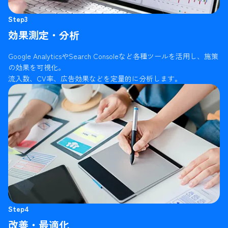
Step3
効果測定・分析
Google AnalyticsやSearch Consoleなど各種ツールを活用し、施策
の効果を可視化。
流入数、CV率、広告効果などを定量的に分析します。
Step4
改善・最適化