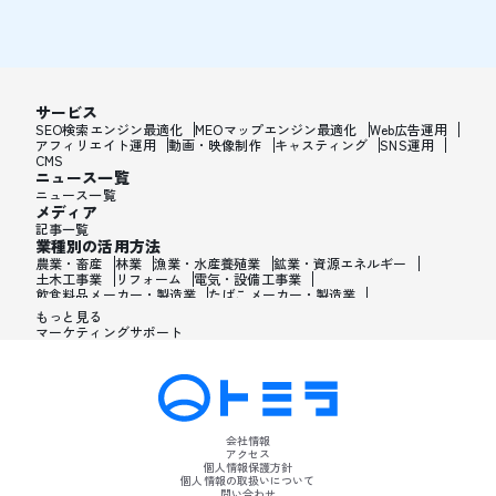
サービス
SEO検索エンジン最適化
MEOマップエンジン最適化
Web広告運用
アフィリエイト運用
動画・映像制作
キャスティング
SNS運用
CMS
ニュース一覧
ニュース一覧
メディア
記事一覧
業種別の活用方法
農業・畜産
林業
漁業・水産養殖業
鉱業・資源エネルギー
土木工事業
リフォーム
電気・設備工事業
飲食料品メーカー・製造業
たばこメーカー・製造業
飼料・ペットフードメーカー・製造業
繊維メーカー・製造業
もっと見る
木材・建材メーカー・製造業
マーケティングサポート
家具・オフィス用品メーカー・製造業
紙製品・紙容器メーカー・製造業
印刷・製本・印刷加工メーカー・製造業
化学メーカー・製造業
医薬品メーカー・製造業
化粧品メーカー・製造業
香水メーカー・製造業
シャンプー・リンスメーカー・製造業
ワックス・整髪料・薄毛薬メーカー・製造業
歯磨き粉・日焼け止め・髭剃り用化粧品メーカー・製造業
会社情報
石油・ゴム・プラスチックメーカー・製造業
アクセス
皮革製造・皮革品メーカー・製造業
個人情報保護方針
ガラス・炭素・コンクリート・陶磁器メーカー・製造業
個人情報の取扱いについて
問い合わせ
金属・鉄鋼・非金属メーカー・製造業