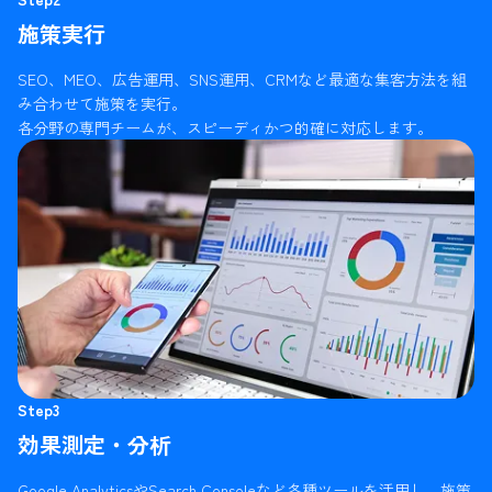
施策実行
SEO、MEO、広告運用、SNS運用、CRMなど最適な集客方法を組
み合わせて施策を実行。
各分野の専門チームが、スピーディかつ的確に対応します。
Step3
効果測定・分析
Google AnalyticsやSearch Consoleなど各種ツールを活用し、施策