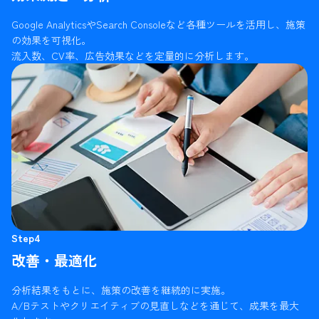
Google AnalyticsやSearch Consoleなど各種ツールを活用し、施策
の効果を可視化。
流入数、CV率、広告効果などを定量的に分析します。
Step4
改善・最適化
分析結果をもとに、施策の改善を継続的に実施。
A/Bテストやクリエイティブの見直しなどを通じて、成果を最大