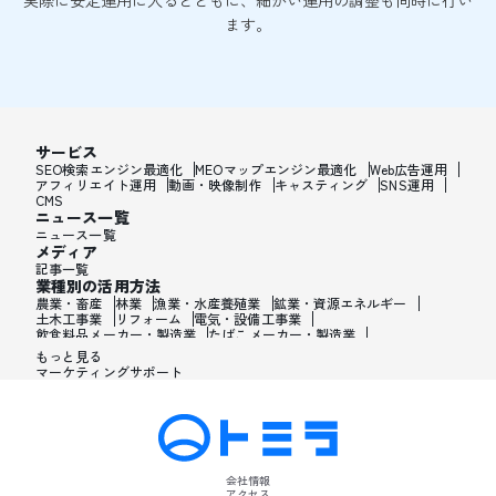
実際に安定運用に入るとともに、細かい運用の調整も同時に行い
ます。
サービス
SEO検索エンジン最適化
MEOマップエンジン最適化
Web広告運用
アフィリエイト運用
動画・映像制作
キャスティング
SNS運用
CMS
ニュース一覧
ニュース一覧
メディア
記事一覧
業種別の活用方法
農業・畜産
林業
漁業・水産養殖業
鉱業・資源エネルギー
土木工事業
リフォーム
電気・設備工事業
飲食料品メーカー・製造業
たばこメーカー・製造業
飼料・ペットフードメーカー・製造業
繊維メーカー・製造業
もっと見る
木材・建材メーカー・製造業
マーケティングサポート
家具・オフィス用品メーカー・製造業
紙製品・紙容器メーカー・製造業
印刷・製本・印刷加工メーカー・製造業
化学メーカー・製造業
医薬品メーカー・製造業
化粧品メーカー・製造業
香水メーカー・製造業
シャンプー・リンスメーカー・製造業
ワックス・整髪料・薄毛薬メーカー・製造業
歯磨き粉・日焼け止め・髭剃り用化粧品メーカー・製造業
会社情報
石油・ゴム・プラスチックメーカー・製造業
アクセス