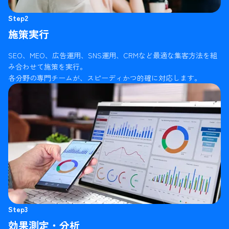
Step2
施策実行
SEO、MEO、広告運用、SNS運用、CRMなど最適な集客方法を組
み合わせて施策を実行。
各分野の専門チームが、スピーディかつ的確に対応します。
Step3
効果測定・分析