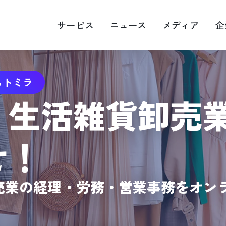
サービス
ニュース
メディア
企
らトミラ
EOマップエンジン最適化
Web広告運用
・生活雑貨卸売
画・映像制作
キャスティング
RM
せ！
売業の経理・労務・営業事務をオン