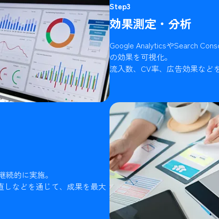
Step3
効果測定・分析
Google AnalyticsやSear
の効果を可視化。
流入数、CV率、広告効果など
継続的に実施。
見直しなどを通じて、成果を最大