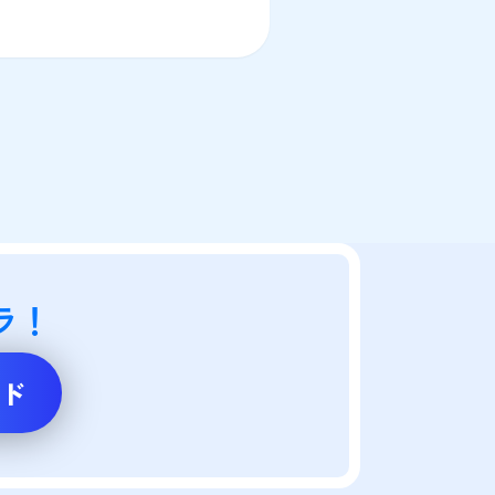
。
ラ！
ド