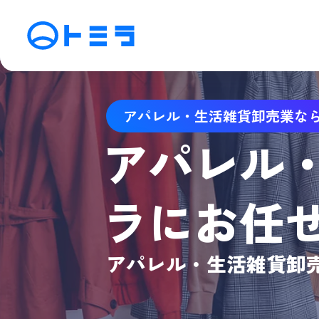
サービス
アパレル・生活雑貨卸売業な
SEO検索エンジン最適化
M
アパレル
アフィリエイト運用
動
SNS運用
C
ラにお任
アパレル・生活雑貨卸